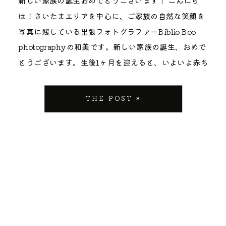
世稲荷神社｜朱色の幟が連なる撮影スポット 本殿の裏
祷中のお姿も残せます 実は、都内でご祈祷中の撮影が
「温かみ」にあります。境内は広すぎず、赤ちゃんと
は！さいたまエリアを中心に、ご家族の自然な笑顔を
手には、代々木出世稲荷神社という境内社がありま
できる神社はほとんどありません。東伏見稲荷神社で
産後のママの体力を考えても、移動の負担が少ないの
写真に残している出張フォトグラファーBiblio Boo
す。「出世」のご利益で知られ、朱色と白の奉納の幟
は、神様の前で手を合わせるお子様の真剣な横顔、ご
がメリットです。また、木々に囲まれた静かな環境
photographyの和美です。新しい家族の誕生、おめで
が連なる風景は、代々木八幡宮ならではの見どころの
家族で頭を下げる厳かな瞬間——そんな”その日にしか
は、大きな音や人混みに驚きやすい赤ちゃんの撮影に
とうございます。生後1ヶ月を迎えると、いよいよ赤ち
ひとつ。七五三の晴れ着姿がよく映え、家族で歩く何
撮れない”時間を写真に残すことができます。七五三と
おいて、リラックスした表情を引き出しやすい絶好の
ゃんの初めての大きなイベント「お宮参り（初宮参
気ない時間まで印象的な一枚になる人気の撮影スポッ
いう節目の重みが、ぐっと伝わる一枚になりますよ。
ロケーションなのです。 フォトグラファーが教える、
り）」ですね。 埼玉県内でのお宮参りといえば、やは
THE POST »
トです。 ただしこのエリアにはお狐様（お稲荷様）が
本殿へ続く長い階段で、吹き抜けるような一枚を 本殿
境内のおすすめフォトスポット
り川越氷川神社が大人気です。 縁結びの神様として有
たくさんいらっしゃるので、怖がりなお子様は少しび
に向かう長い階段は、私のお気に入り撮影スポットの
BibliobooPhotographyの撮影では、単なる記念写真
名なこの神社は、夫婦やお子様との「家族の縁」を祝
っくりするかもしれません。事前に「神様にご挨拶し
ひとつ。空に向かって伸びる階段を背景にすると、抜
ではなく、その場所の空気感を取り入れた写真を大切
うのにぴったりの場所。さらに、写真映えする美しい
に行こうね」と声をかけてあげると、お子様も心の準
け感のある開放的な構図が生まれます。お着物姿のお
にしています。日枝神社・水天宮で特におすすめした
スポットがたくさんあることでも知られています。 し
備ができて安心ですね。 雨の日でも撮影できる屋根の
子様が一段ずつのぼっていく後ろ姿は、それだけで物
いスポットをご紹介します。 鳥居から続く木々に包ま
かし、初めての育児に追われる中でのお出かけ準備は
ある回廊 「11月の土日が雨だったらどうしよう」——
語を感じさせてくれますね。 本殿裏の”鳥居の迷路”を
れる参道で 鳥居をくぐると、たくさんの木々に囲まれ
ほんとうに大変ですよね。 「予約は必要なの？」「初
七五三を控えるお母様の多くが抱えるご不安ですよ
探検しながら 本殿の裏手には、朱色の鳥居が連なる小
た参道が続きます。秋にはイチョウ、春には新緑の木
穂料はいくら包めばいい？」「駐車場は混む？」とい
ね。でも、代々木八幡宮なら大丈夫です。境内には屋
道があります。まるで迷路のように入り組んでいて、
漏れ日を浴びながら撮影ができます。四方を木々に囲
った疑問や不安をお持ちのパパ・ママも多いはず。 そ