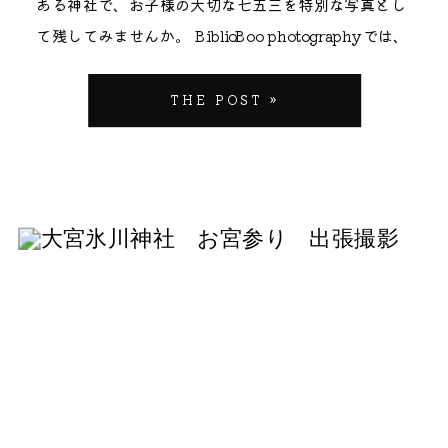
ある神社で、お子様の大切な七五三を特別な写真とし
料は5,000円からで、1万円以上を納めるとお子様向け
に打ち合わせをさせていただきます。お子様の性格や
と、ご家族でゆっくり歩いていただきながら撮影する
婦円満」、そして「お子様との固い絆」を結ぶという
て残してみませんか。 BiblioBoo photographyでは、
の記念品をいただけます。のし袋に「初穂料」と表書
好きなキャラクター、苦手なこと、ご家族で残したい
ことも多く、何気ない会話や優しい表情も自然に残す
意味でも非常に人気があります。 これから始まる赤ち
2025年度の七五三出張撮影サービスの予約を受け付け
きをしてお持ちいただくのがマナーですね。 受付時間
シーン——なんでも教えてください。 事前にお話して
ことができます。 Bibliobooが大切にする「家族の図
ゃんの健やかな成長と、ご家族の幸せを祈願する場所
ております。昨年2024年も多くのご家族にご利用い
THE POST »
は9時から16時30分まで。ご祈祷は1組ずつ丁寧に執り
おくことで、当日「初めまして」の壁がぐっと低くな
鑑」という考え方 私の屋号である「Biblioboo（ビブ
として、これ以上ない由来を持つ神社なのです。 四季
ただき、たくさんの笑顔と感動を写真に収めることが
行われるので、お子様も落ち着いた雰囲気の中で過ご
ります。「Zoomで顔を見ていたから、子どもがすぐ
リオブー）」には、家族の歩みを一冊の「本
折々の美しい境内 もう一つの理由は、その圧倒的なロ
できました。今年も、お子様とご家族の特別な１日
せます。 ご祈祷時間はおよそ10分程度。ご祈祷後には
に打ち解けてくれた」というお声を、これまで何度も
（Biblio）」のように大切に綴っていきたい、という
ケーションの美しさです。 夏には有名な「縁むすび風
を、心に残る美しいお写真として記録いたします。 な
お守りや記念品をいただけます。受付でくじ引きのお
いただいてきました。 撮影当日のスケジュール例 当
想いを込めています。 お宮参りは、家族物語の本の
鈴」、春には裏手の新河岸川の桜、秋には紅葉と、訪
ぜ大宮氷川神社での七五三撮影が特別なのか ポイント
楽しみがあり、お菓子がもらえるとお子様の機嫌もぐ
日は「集合 → ご祈祷 → 境内での撮影 → 解散」とい
「序章（プロローグ）」です。 「記録」ではなく「記
れる季節によって全く違う表情を見せてくれます。 私
１：歴史と格式ある背景 氷川神社は、約３万坪の広大
っと上向きになりますよ。 なお、千歳飴は授与品には
う流れが基本です。お子様のペースに合わせて、途中
憶」を写す 私が撮影で目指しているのは、単に「正装
たちフォトグラファーにとっても、どこを切り取って
な境内を持ち、「大いなる宮居」として「大宮」の地
含まれず、9月〜12月の期間中に社務所で別途取り扱
で水分補給や小休憩を挟みながら進めていきます。 も
して並んでいる姿」を記録することではありません。
も絵になる素晴らしい場所。せっかくのお宮参りです
名の由来にもなった、日本でも指折りの由緒ある古社
われています（なくなり次第終了）。千歳飴をお子様
しぐずってしまっても、慌てる必要はありません。 私
こうした、日常の延長線上にある「行間の時間」。 数
から、記念写真は綺麗な背景で残したいですよね。そ
で全国の氷川神社の総本社です。 氷川神社は埼玉県お
に持たせて撮影したい場合は、当日社務所で購入され
自身も2人の子どもを育てるママですので、お子様の
年後に写真を見返した時、その日の気温や、境内に流
んなパパ・ママの願いを叶えてくれるのが川越氷川神
よび東京都下、神奈川県下におよびその数は280数社
るか、事前にご準備いただくのがおすすめです。 初穂
気持ちの波はよく分かります。 無理に笑わせようとせ
れていた風の音、ご家族の笑い声が蘇ってくるよう
社です。 【ここは要チェック！】川越氷川神社 お宮
を数えます。 大宮氷川神社は、その壮大な境内と美し
料や記念品、千歳飴の取り扱いについては変更される
ず、まずは一緒に座ったり、好きなものの話をした
な。そんな「記憶に触れる写真」を一枚一枚丁寧に切
参りの基本情報（予約・初穂料・駐車場） それでは、
い建築美で知られています。朱色の美しい楼門、荘厳
こともあります。最新の情報は代々木八幡宮の公式サ