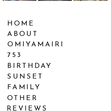
たま市おすすめお食い初めレストラン 料亭 大宮 一の
との情報交換も安心感につながります。 新生活で子ど
ブレットやPCが持ち物にあり、見た目の荷物以上に重
する日だと家族みんなで意識することで、準備や段取
家は、さいたま市大宮区に位置する明治18年創業の老
もが環境に馴染むまで「見守り」も大切 入園・入学後
いことも多いです。1年生はまだまだ体も小さく、新し
りも億劫にならず、子どもも楽しみにしてくれます。
舗料亭です。主にお宮参りやお食い初め、七五三、ご
は、焦らず子どものペースを尊重し、少しずつ新しい
い環境に気持ちも不安定になりがちです。ランドセル
七五三の祝い方 七五三の祝い方は、「お参り」「記念
HOME
披露宴、ご法事といった家族の大切な行事に利用され
環境に慣れていけるよう見守っていくことが大切で
が負担にならないためにも軽量タイプのランドセルが
撮影」「お祝いの食事」の3つを行うことが一般的で
ることが多く、歴史と格式を感じる特別な空間がおす
ABOUT
す。 我が家の子どもたちも、入園後４月５月はなかな
人気でおすすめです。 また長く背負うランドセルは子
すが、最近では、ご家族や子どもの都合に合わせて簡
すめのポイントです。 お食事：お食い初め膳 3,300
か慣れずによく泣いていたり情緒不安定になったりし
どもと一緒にデザインを選ぶこともポイントです。つ
略化されることも珍しくありません。ご家族で相談し
OMIYAMAIRI
円 希望者には歯固め用の石のプレゼントもあり 住
ていました。産休育休明けで、仕事にも早めに慣れて
いついママパパの好みのデザインを選んでしまいそう
て、自分たちの形に合うものを選択すれば大丈夫で
753
所：〒330-0803 埼玉県さいたま市大宮区高鼻町2-
いきたい気持ちや焦りもあったりしますよね。そんな
になりますが、子どもが自分で納得して選ぶ機会を作
す。 お参り：神社やお寺に参拝: 通常、11月15日が慣
276 連絡先：048-644-0165 料亭 旅館 新道山家（し
親の気持ちとは関係なしに、初めての集団生活で子ど
ってあげるのも大切ですね。 文房具鉛筆や消しゴムは
BIRTHDAY
例とされていますが、10月中旬から11月中に行う午後
んどうやまや）：さいたま市おすすめお食い初めレス
もの体調も安定せず、よく風邪を引いたり熱が出たり
キャラクターが派手すぎないものを選びましょう。う
家庭が多いです。混雑が緩和されつつも紅葉がまだ残
SUNSET
トラン 料亭 旅館 新道山家は、大宮公園内にある氷川
と落ち着かず、仕事を休んでしまうことも連日と続く
ちの小学校の場合、入学説明会のときに先生から、1年
っている12月もおすすめです。 通年で七五三祈祷を受
神社からもアクセスも良好で、お子様のお宮参りやお
FAMILY
と、明日はいけるかな？と夜不安にもなりました。 た
生の頃はキャラクターものの鉛筆はついつい遊んでし
け付けている神社もありますよ。 記念撮影：神社やお
食い初め、七五三のお食事会としても人気のお店で
だそれも、集団生活で免疫力を付けるための大切な機
まう子も多く、避けたほうがいいとお話がありまし
寺への参拝に合わせて家族写真を撮影します。スタジ
OTHER
す。来店後、すぐに赤ちゃんが休めるように、小さな
会です。健康な身体づくりのイベントとして必要なも
た。また丸型の鉛筆は机から転がり落ちてしまうの
オでの撮影やロケーション撮影が人気です。 お祝いの
REVIEWS
お床やゆりかごの用意もあります。お部屋は全て個室
のです。仕事や休みの調整は大変ですが家族で乗り越
で、6角形タイプの鉛筆など転がりにくいものがおす