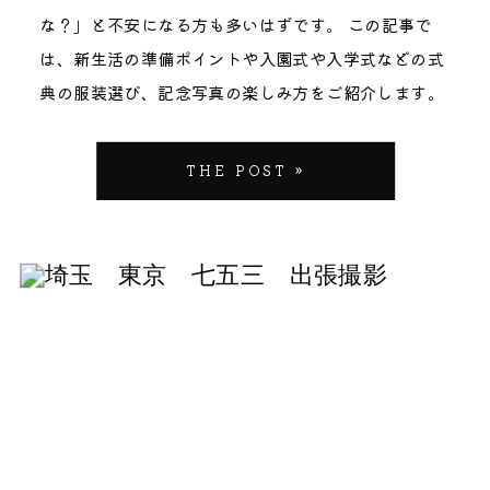
が増えています。 さいたまエリアで活動する私たちが
のHPには、昨年の祈祷件数を参考にした混雑予想カレ
だきます。当日もこちらからうまく声掛けしていきま
不安を理解しよう 子どももまた、新しい環境や知らな
な？」と不安になる方も多いはずです。 この記事で
選ばれる理由、それは「家族全員が写真に残る」とい
ンダーがお知らせとして掲載されています。（2024
すので大丈夫です。 よくある質問産着の下は何を着せ
いことに対して不安を抱きます。それは親よりも大き
は、新生活の準備ポイントや入園式や入学式などの式
うことです。 パパやママが「カメラマン役」になって
年は10月4日に混雑予想が更新されておりました。）
たら良いですか？？ 何を着せようか迷いますよね 特
く感じることがほとんどです。 特に、これまで家庭中
典の服装選び、記念写真の楽しみ方をご紹介します。
いませんか？ 自分たちで撮影しようとすると、どうし
11月の七五三シーズンの土日は大変込み合います。 >
別なセレモニードレスのような服を着てくる方もいま
心の生活をしていた場合、知らない場所や初めて会う
不安を少しでも軽くして、新生活の第一歩を応援しま
てもパパかママのどちらかがカメラ係になってしま
大宮氷川神社お知らせページはこちら 2024年の混雑
すし、普段ご自宅で着ているロンパースなどを着てく
大人や子どもに対する恐れが出ることも当然ですね。
す！ 新生活への第一歩：環境の変化を親子で乗り越え
THE POST »
い、「家族全員が写っている写真がほとんどない」と
予想を参考に2025年の七五三シーズンの1番の混雑予
る方もいらっしゃいます。 産着を上から掛けるので中
この不安を少しでも減らすため、保育園の周りの景色
る方法 子どもが安心して新生活を迎えるためにできる
いう事態になりがちです。 […]
想日は、2025年11月16日（大安）です。 混雑を避け
の服はほとんど見えず何を着ても問題ありませんが、
になれるために散歩をしてみたり、保育園の一時預か
準備 初めての保育園や幼稚園、小学校。新しい環境で
たい方はこの日を避けるのがベストです。氷川神社で
首元がチラッと見えることもあるので首周りがカラフ
りを利用してみたり、お兄ちゃんやお姉ちゃんがいる
子どもが不安を感じるのは当然です。そんなときは、
は、例年10月末から11月上旬の土日祝は、七五三祈祷
ルな色の服は避けた方が無難です。 「先輩ママパパっ
場合には、保育園に通っていた時の絵や写真などを見
以下のポイントを押さえましょう。 １．朝の時間を想
は混雑緩和のため特別態勢がとられています。 混雑時
て、こんな時どうしていましたか？」 「うちの場合
て、保育園が楽しい思い出で溢れていることを不安な
定して練習してみる 新生活が始まると朝の準備がほん
は、写真にほかの参拝客の映り込みの可能性も高くな
は、兄弟もいるんですけど大丈夫ですか？」 など、こ
子供に見せてあげることも効果的です。 昨日は「楽し
とにバタバタします。入園や入学が近づいてきたら、
ります。大宮氷川神社のハイシーズンの土日は受付に1
の他にも気になることがある方は、ぜひお気軽にご連
そう！早く保育園に行きたい！」と思ってくれていて
朝の準備を実際の時間を設定して練習してみましょ
時間並ぶということもあります。 最近は、通年七五三
絡くださいね。 さいたま市でお宮参りとお食い初めを
も、次の日には「保育園なんて行きたくない」と急に
う。 大人にとって簡単なことのようでも、子供にとっ
祈祷を受け付けている神社も増えてきましたので、お
合わせて行う場合 お宮参りの後には、家族で食事を共
不安になることも珍しくありませんよね。 日常生活に
て初めてやることは全てストレスがかかります。リハ
日柄を特に気にされない方は、ご家族の御都合に合わ
にすることも多いです。この時に、家族がせっかく集