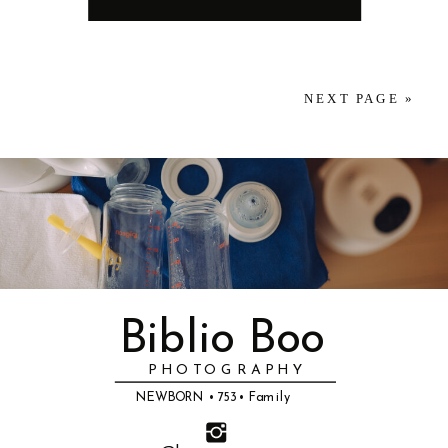
はこちらから 大宮氷川神社のその他の記事はこちらか
社です。 神社内には、赤ちゃんや家族が快適に過ごせ
なかなか進まない朝ご飯にお着替え、ついつい声が大
できるのでおすすめです。 ３．「楽しみ」を見つける
体にはとても負担がかかります。 和服や履物以外に
ら
る施設も整っており、授乳室やベビーカーの利用も可
きくなってしまうものです。 でも親がリラックスして
声かけをする 「保育園に行ったら新しいお友達や先生
も、七五三には乗り越えるポイントがたくさん。 この
能です。また、広々とした境内は美しい景観が広が
入園・入学に向き合うと、子どもも自然と安心しま
とたくさん遊べるかなぁ〜！？」 「こんなカラフルな
記事では、埼玉県・東京都を中心に出張カメラマンと
NEXT PAGE »
り、写真撮影にも最適なスポットがたくさんありま
す。 例えば、「新しいお友達がたくさんできるよ」
ランドセルが〇〇には似合いそうだね！」 とポジティ
して活動しているBiblio Boo photographyが、七五三
す。 特に、大宮氷川神社は、神聖な雰囲気とともに、
「おもしろい先生に会えるよ」など、ポジティブな言
ブな言葉をかけてあげると、新生活への期待感が高ま
を失敗しないために抑えておきたい5つのポイントを
家族が穏やかな気持ちで参拝できる場所として、多く
葉で新生活の楽しみを伝えてみてください。 新生活に
っていきます。 ですが、日によっても子どもたちの気
紹介します。 この記事を読んで、初めての七五三でも
の人々に愛されています。境内には自然が豊かで、季
必要な生活習慣を整えよう 集団生活に慣れるために
持ちも浮き沈みがあるのも自然なことです。「行った
一緒に成功させましょう！ 七五三を失敗しないための
節ごとの花や木々が美しい風景を作り出し、撮影にも
は、基本的な生活習慣が大切です。寝る時間や起きる
ら絶対楽しいよ！こんなことができるんだよ！」など
ポイント ・七五三の由来と意味を知る ・準備から当
絶好のロケーションとなります。 大宮氷川神社の初穂
時間も、これまでとは変えていく必要があります。４
と、行きたくない気持ちを無理に説得させようとせ
日までの流れを把握する ・七五三の衣装選びを成功さ
料は、5,000円・7,000円・10,000円・30,000円・
月になって急に変更すると、親だけでなく子どもにと
ず、「そっか、行きたくないんだね、何か少しでも楽
せる ・写真の撮影タイミングを成功させる ・よくあ
50,000円の5種類があり、納める金額によって授与品
っても負担は大きいです。 少しずつうまく新しい生活
しいことがあるといいんだけどね」など、子供の気持
Biblio Boo
る質問を把握しておく 失敗しないためのポイント１：
の御神札の大きさが異なります。最新の情報は、大宮
に必要な生活習慣を身に着けていけるといいと思いま
ちに寄り添うことも大切です。 親はわかってくれてい
七五三の由来と意味を知る 七五三の由来 七五三の由
P H O T O G R A P H Y
氷川神社のHPで確認することをお勧めします。 一般
す。 我が家の場合は、1人目の時に生活習慣を気にせ
るという安心感も大事なので、共感と安心を与えつ
来は、平安時代に行われていた宮中の3つの儀式とさ
NEWBORN • 753 • Family
的にはお宮参りのご祈祷を受けるお子様おひとりに対
ず保育園の入園をしたため、子供の心の負担が大きく
つ、時折ポジティブな言葉をかけていきましょう。 生
れています。なんとなく３，５，７歳でお祝いをする
して5,000円の初穂料が平均のようです。 お宮参りの
なってしまい、慣らし保育にかなり時間がかかり反省