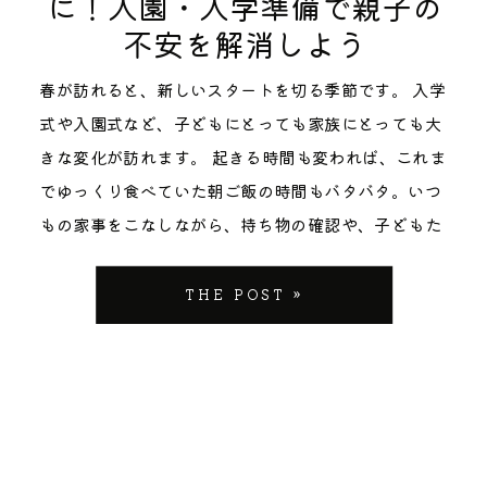
に！入園・入学準備で親子の
タして自分で写真として残すのは難しいですが、この
神社の撮影スポット3選 ご祈祷の前後に、ぜひ記念写
人生で数回しかない特別な日です。慣れない着物、普
初めて食べ物を口にする真似をする儀式です。お食い
が、何より優先です。 […]
不安を解消しよう
ような形で思い出に残せたことはとても良い経験でし
真を撮りましょう。広大な境内の中で、特にお宮参り
段とは違う環境で、お子様が緊張するのは当然のこと
初めは「食べ物に困らないように」という願いを込め
た。 〈お宮参り〉 当日は両家の両親も集まり、賑や
の写真が映えるスポットをご紹介します。 1. 大鳥居
です。事前打ち合わせで得た情報を活かし、お子様が
て行われ、赤ちゃんが成長し、健やかな食生活が送れ
春が訪れると、新しいスタートを切る季節です。 入学
かでバタバタなお宮参りでした。 集合写真などももち
（高さ15mの木製鳥居） 川越氷川神社のシンボルとも
安心できる雰囲気作りから始めます。急かすことな
ることを祈願します。この儀式は、家族全員が赤ちゃ
式や入園式など、子どもにとっても家族にとっても大
ろん撮ってもらいましたが、その時も会話をしながら
言える大鳥居。その大きさは圧巻です。 撮影のコツ：
く、お子様のペースを最優先に、自然な笑顔が生まれ
んを囲み、和やかな時間を過ごす機会となります。 お
きな変化が訪れます。 起きる時間も変われば、これま
だったので、自然な笑顔で撮っていただくことができ
鳥居の真下から見上げるように撮ると、空の青さと鳥
る瞬間を大切に撮影いたします。 4. ご家族の絆を深く
宮参りとお食い初めは、どちらも赤ちゃんの成長を祝
でゆっくり食べていた朝ご飯の時間もバタバタ。いつ
ました。 私の両親にとっては初孫だったので、嬉しさ
居の朱色が映え、迫力ある写真になります。全身を入
理解した撮影 表面的な記念写真ではなく、ご家族それ
い、家族が共に喜びを分かち合う特別な時間です。こ
もの家事をこなしながら、持ち物の確認や、子どもた
が滲み出ている表情も逃さず撮ってもらえた事はとて
れようとすると人物が小さくなりすぎるので、あえて
ぞれの関係性や愛情を理解した上で撮影を行います。
れらの儀式を通じて、家族の絆が深まり、赤ちゃんの
ちの着替えに身支度、それに加えて自分の支度に
も嬉しかったです。 人物だけでなく、その日見ていた
「鳥居の柱の一部」や「社号標（石の看板）」を背景
おじいちゃんがお孫さんを見つめる優しい眼差し、お
健やかな成長を願う気持ちが強くなります。 最近で
と・・・。 「え、もうこんな時間？まだ子どもたちの
THE POST »
神社の景色も撮っていただいたり、御祈祷を待ってい
にして、人物をアップで撮るのもおすすめです。 2. 絵
母様の嬉しそうな表情、お父様の誇らしげな笑顔。そ
は、お宮参りのあとにお食い初めを合わせて行うご家
歯磨きしていないよ、急がないと！」なんてことも珍
る時から、終わった後みんなで話している時も撮って
馬トンネル 無数の絵馬が奉納されたトンネルは、光が
うした「その瞬間だけの特別な表情」を逃さずに記録
庭も増えてきました。 さいたま市でお宮参りの流れと
しくありません。 入園や入学は、親として「新しい環
いただいていたので（気付かない間に）、写真を見る
柔らかく回り込み、人物を美しく照らしてくれます。
いたします。 5. 撮影後も続くサポート体制 撮影して
準備 お宮参りを行うにあたり、いくつかの準備が必要
境でちゃんとやっていけるのか」「子どもが新しい友
とその日の流れが鮮明に思い出されます。 今度、子ど
撮影のコツ：トンネルの奥行きを活かして撮影しまし
終わりではありません。写真の選び方やアートワーク
です。下記に一般的なお宮参りの持ち物リストを用意
達を作れるだろうか」「新しい生活にどう対応してい
もが大きくなって七五三をする時もお願いしたいなと
ょう。背景に続く絵馬がボケて、幻想的な雰囲気にな
（プリント商品）の構成についてもご相談に乗り、ご
しました。 また、季節や気温に応じて、次のようなも
けばいいのか」など、不安に感じることも多いでしょ
思いました。 △△市 △△ファミリー 2024年1月撮
ります。お着物（祝い着）の色も鮮やかに映えるスポ
家族が本当に満足いただける形で思い出をお渡しでき