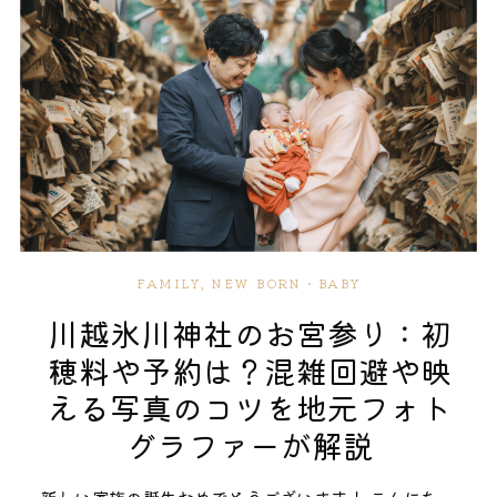
子様がゆっくり階段をのぼっていく後ろ姿、ご家族で
には参拝者用の駐車場がありますが、七五三シーズン
市、所沢市などからも多くの参拝客が訪れる日枝神
手をつないで歩く瞬間——絵本のページをめくるよう
は満車になることも。近隣にコインパーキングが点在
社・水天宮。なぜ多くのご家族に選ばれるのでしょう
な、物語性のあるカットが自然に生まれる場所です。
していますので、いくつか候補を調べておくと安心で
か。 歴史と由緒：安産から子育てへ繋がる場所 清瀬
ご祈祷中のお姿も残せる本殿 先ほどお伝えした通り、
す。 埼玉方面からは、外環道や関越道経由で青梅街道
の日枝神社は、天正年間（1570年代）からこの地を守
代々木八幡宮ではご祈祷中の撮影が可能です。神主様
を東へ向かうルートが分かりやすく、所沢・新座エリ
り続けていると伝えられています。そして、同じ境内
の祝詞が響く中、神妙な表情で座るお子様、それを見
アからは40分前後でお越しいただけます。 東伏見稲
に鎮座する「水天宮」は、言わずと知れた安産・子育
守るご両親の眼差し——七五三という節目の重みが、
荷神社ならではの撮影スポット 七五三撮影で私がいつ
ての神様です。 多くのママたちが、お腹に赤ちゃんが
ぐっと伝わる一枚になります。「その日にしか撮れな
も大切にしているのは「その場所だからこそ生まれる
いた頃に「無事に生まれますように」と戌の日の安産
い」貴重な時間を、そっと写真に残せます。 ご祈祷中
空気感」です。朱色の鳥居、格式ある楼門、柔らかな
祈願に訪れます。そして数ヶ月後、無事に産まれた報
FAMILY
,
NEW BORN・BABY
の撮影をご希望の場合は、予約時にその旨をお伝えく
光が差し込む境内——それぞれに違った表情があり、
告とお礼を伝えに、今度は赤ちゃんを抱いて戻ってく
川越氷川神社のお宮参り：初
ださい。また、撮影に関するルールや運用は変更とな
ご家族の物語に寄り添ってくれます。 この神社だから
る。この「命のバトン」が繋がる場所であるというス
穂料や予約は？混雑回避や映
る場合がありますので、最新情報は事前に公式サイト
こそ残せる、特別な一枚 東伏見稲荷神社には、ほかの
トーリーが、日枝神社・水天宮での撮影をより特別な
える写真のコツを地元フォト
やお電話でご確認いただくと安心です。私も当日は神
神社ではなかなか叶わない撮影の魅力がいくつもあり
ものにしてくれます。 出張撮影に適した「穏やかな空
グラファーが解説
社の方へご挨拶をし、その日のルールや注意事項を確
ます。私が「ここでの撮影をぜひおすすめしたい」と
気感」 明治神宮のような大規模な神社も素晴らしいで
認したうえで撮影を行っています。 本殿裏の代々木出
お伝えしている理由を、ご紹介させてください。 ご祈
すが、日枝神社・水天宮の良さは、何と言ってもその
新しい家族の誕生おめでとうございます！ こんにち