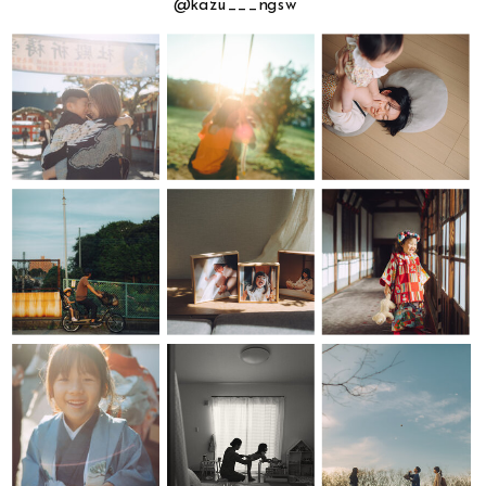
活リズムを整え、朝の準備をスムーズにするコツ 先ほ
ことを知っていても由来までしっかりと把握している
@kazu___ngsw
当日は、早めに到着し、祈祷受付（事前の予約は不要
しました。 もちろん子供の性格もあると思いますが、
ど新生活へ向けての練習が大切だよと紹介しました
パパママは少ないです。 由来やお祝いをする意味を知
です）を済ませてから、神社内でお参りを行います。
親の意識次第で取り除ける負担はできるだけ少ない方
が、生活リズムが乱れていると新生活のスタートでつ
ることで、七五三がご家族にとって特別な時間になり
御祈祷の前後には、家族で写真を撮影することができ
がいいです。 新生活｜入園・入学式当日のポイント
まずきがちです。 でも、いきなりガラッと生活のリズ
ます。 これらの儀式は、子どもの成長の節目を祝うも
ます。神社内の美しい景色を背景に、赤ちゃんと家族
当日はなるべく余裕を持って行動しましょう。いつも
ムを変えるのはとても大変。無理なく続けていくため
のでした。 以前は、七五三が行われる理由として、
全員で写真を撮ることができ、これらの写真は後々、
の10倍ゆとりを持つくらいの気持ちでちょうど良いく
にも少しずつ変えていくのが生活リズムを整えるコツ
「子どもが無事に育ったことへの感謝」「これからの
素晴らしい思い出となります。 さいたま市でお食い初
らいです。子どもが緊張しすぎないよう、笑顔で接
です。 入園式・入学式準備：押さえておきたいアイテ
健やかな成長を願う」「昔は子どもの死亡率が高く、
めにおすすめレストランを6か所ご紹介 お食い初め
し、「大丈夫だよ！」と励ましてあげると安心して式
ムと服装選び 必須アイテムのリスト：ランドセル、文
3-7歳は特に病気になりやすかったため」がありまし
は、赤ちゃんが初めて食事をする真似をする儀式であ
を迎えられます。また、式後にはその日の出来事を振
房具などの式当日の持ち物 入園・入学の準備は必要な
た。 現代では、少しずつその意味も「3歳・5歳・7歳
り、通常、家族で食事を楽しむタイミングで行いま
り返り、がんばったことを一緒に褒めてあげましょ
ものが多く、抜けがちなポイントもあります。保育園
の子どもを対象に、例年11月15日前後に着物や晴れ着
す。 大宮氷川神社周辺には、赤ちゃん連れでも安心し
う。 親の不安もポジティブに転換しよう 親も不安を
や幼稚園、小学校からの案内やチェックリストを確認
を着て、神社に参拝しか家族で記念撮影をする」とい
て食事ができるレストランが多くあります。 お食い初
抱えることは当たり前。 そこで、「わからないことが
して忘れ物を防ぎましょう。 登園バックやランドセル
うように変わってきました。 日本の伝統的な子どもの
め膳を提供する専門店や、家族向けの個室が完備され
あったら先生に相談すればいい」「子供と一緒に少し
園指定のバックやランドセルの準備をしましょう。特
成長を祝う行事として、今も大切にされていますね。
たレストランも多いため、赤ちゃんがいる場合でも落
ずつ他のママたちとも馴染んでいければいい」など、
に指定がない場合は、背負いやすさとデザインで選ぶ
「着物を着て神社に行く日」というイメージだけでは
ち着いて食事ができます。 料亭 大宮 一の家：さい
不安を前向きに転換する工夫が大切です。他の保護者
のがポイントです。 最近の小学校では、個人ごとにタ
なく、七五三の由来を理解し、子どもの成長をお祝い