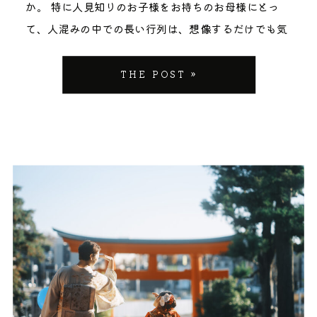
か。 特に人見知りのお子様をお持ちのお母様にとっ
て、人混みの中での長い行列は、想像するだけでも気
が重くなりますよね。 この記事では、明治神宮のすぐ
近くにありながら、ゆったり落ち着いて七五三を迎え
THE POST »
られる「代々木八幡宮」で、お子様のペースに寄り添
いながら自然な家族写真を残すための情報を、出張撮
影カメラマンの視点で丁寧にお伝えしていきます。 渋
谷区周辺の他の神社との比較や、雨の日の対応、ご祈
祷中の撮影が可能という意外と知られていないポイン
トまで、読み終わる頃には当日の景色が具体的にイメ
ージできているはずです。 代々木八幡宮が七五三の
「穴場神社」として選ばれる理由 代々木八幡宮は、渋
谷区代々木に鎮座する歴史ある神社です。 小田急線
「代々木八幡駅」、地下鉄千代田線「代々木公園駅」
からそれぞれ徒歩約5分というアクセスの良さを持ち