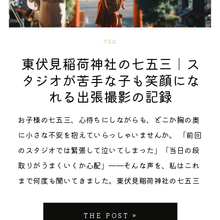
ながら、明治神宮の陰に隠れて、七五三シーズンでも
比較的ゆったり過ごせる「知る人ぞ知る穴場」として
注目されています。 明治神宮の七五三シーズンは、受
753
付からご祈祷まで長い行列ができることも珍しくな
東伏見稲荷神社の七五三｜ス
く、3歳5歳のお子様を長時間並ばせるのは想像以上に
タジオが苦手な子も笑顔にな
大変です。 せっかくの一日なのに、待ち時間でお子様
れる出張撮影の記録
が疲れきってしまっては、笑顔の写真どころではない
ですよね。 代々木八幡宮の一番のポイントは、ご祈祷
お子様の七五三、心待ちにしながらも、どこか胸の奥
中の撮影が可能なこと。 実は都内でこれが許されてい
に小さな不安を抱えていらっしゃいませんか。 「前回
る神社はほとんどありません。 もちろん、ご祈祷中の
のスタジオでは緊張して泣いてしまった」「当日の段
撮影を禁止している神社が悪いということではありま
取りがうまくいくか心配」——そんな声を、私はこれ
せん。神聖な時間を守るため、それぞれの神社にそれ
まで何度も聞いてきました。東伏見稲荷神社の七五三
ぞれの考え方があります。 その上で、ご祈祷中の撮影
は、朱色の鳥居が並ぶ静かな参道や、木漏れ日の差し
を許可してくださっている神社には、「この大切な一
込む境内で、お子様のありのままの表情を残せる、と
THE POST »