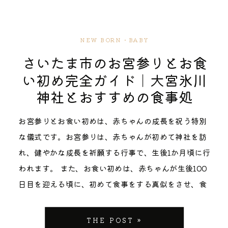
り。自然な表情が戻ってくるまで、そっと寄り添いま
り取っていきます。 【お客様の声】撮影を終えていた
お出かけ前に必ずチェックしておきたい基本情報をま
な拝殿、そして四季折々の自然が織りなす風景は、七
イトで必ずご確認ください。 混雑する時間帯と狙い目
す。 着物レンタル・ヘアメイクとの連携 お着物のレ
だいた温かなメッセージ これまでにお宮参りで撮影を
とめます。（※情報は記事執筆時点のものです。最新
五三の記念撮影に最適な背景を提供します。特に秋の
の時間 代々木八幡宮は予約制なので、明治神宮のよう
ンタルやヘアメイクをどこにお願いするか迷っている
ご一緒させていただいたご家族から、たくさんの嬉し
情報は必ず公式サイトをご確認くださいね） ご祈祷の
紅葉シーズンには、色鮮やかな自然と伝統的な建物が
NEW BORN・BABY
に長時間並ぶ心配はありません。 とはいえ、11月の土
方には、提携先や周辺のおすすめサービスもご紹介で
いお声をいただいております。その一部をご紹介させ
予約と初穂料について まず１番気になる「予約」につ
見事に調和し、まさに絵画のような写真を撮影するこ
さいたま市のお宮参りとお食
日祝は30分ごとに3〜4組の予約が入る人気時間帯で
きます。当日は荷物が多くなりがちですので、撮影の
ていただきます。 娘のお宮参りの撮影をお願いしまし
いてですが、川越氷川神社では、個人のご祈祷（お宮
とができます。 ポイント２：アクセスの良さ JR大宮
い初め完全ガイド｜大宮氷川
すので、ゆったり撮影もしたい方は早めの時間帯か、
合間に着崩れや髪型直しのお手伝いもさせていただき
た。 当日があいにくの大雨で、晴れの日に比べると少
参りを含む）は原則として予約不要です。当日に社務
駅から徒歩15分、また各線からのアクセスも良好な立
神社とおすすめの食事処
午後の遅い時間帯を選ぶのがおすすめです。平日にお
ますね。 「スタジオで泣いてしまった」ご家族へ伝え
し寂しげな感じになってしまうかなと思っていたので
所で受付をするスタイルが基本となります。 予約がい
地にある大宮氷川神社は、ご家族での参拝と撮影に便
休みを取れるなら、それが一番のおすすめ。境内を独
たいこと 「スタジオの撮影で泣いてしまって……」そ
すが、『むしろ雨の日でよかった〜！』と思えるほど
らない分、当日の混み具合によっては待ち時間が発生
利な場所です。駐車場も完備されているため、着物姿
お宮参りとお食い初めは、赤ちゃんの成長を祝う特別
占したかのような贅沢な撮影時間が過ごせます。 10
んなお話を伺うことがよくあります。でも私は、それ
素敵に撮って頂きました。 撮影中も家族の中に自然に
することもあります。特に「大安」や「戌の日」、七
のお子様連れでも安心してお越しいただけます。 ポイ
な儀式です。お宮参りは、赤ちゃんが初めて神社を訪
月〜11月の七五三シーズンに気をつけたいポイント 大
を失敗だったとは思いません。ただ、その子にとって
溶け込んでいて、みんなの素の笑顔をたくさん引き出
五三シーズン（10月〜11月）と重なる土日は非常に混
ント３：撮影スポットの豊富さ 境内には数多くの撮影
れ、健やかな成長を祈願する行事で、生後1か月頃に行
安・友引などの吉日は、やはり混雑が予想されます。
少し頑張りすぎる環境だっただけ。子どもにはそれぞ
して下さいました。 娘がまだ2ヶ月だったので、ほぼ
雑しますので、時間に余裕を持ったスケジュールが必
ポイントがあります。 荘厳な拝殿前での正統派な記念
われます。 また、お食い初めは、赤ちゃんが生後100
日にちにこだわらないご家族なら、平日や仏滅でも問
れ心地いい距離感やペースがあります。 私はまず、そ
寝てる写真になるかね（笑）と撮影前に夫と話してお
要です。 絶対に知っておきたい「駐車場」と「混雑回
写真から、緑豊かな参道での自然な表情を捉えた写真
日目を迎える頃に、初めて食事をする真似をさせ、食
題ないという考え方も増えていますね。また、当日に
の子を撮る前に、その子を知ることから始めていま
りましたが、1枚1枚いきいきとした表情の娘をみて
避」のコツ 川越氷川神社には無料の駐車場があります
まで、多彩なバリエーションの撮影が可能です。
べ物に困らないようにとの願いを込めて行われます。
すべてを詰め込まず、前撮り・後撮りという選択肢を
す。 知らない場所、知らない人、慣れない着物。お子
『写真でこんなに表情豊かに残せるんだ！』と驚きま
が、土日祝日は早い時間に満車になります。 神社の駐
BiblioBoo photographyが「価格ではなく価値」を選
これらの儀式は、家族にとって一生の思い出となる瞬
取ることで、お子様の負担も大きく減らせます。 人見
様にとっては緊張の連続ですよね。人見知り・場所見
THE POST »
した。近い将来、当時の思い出話をしながら娘とアル
車場に入るだけで30分〜1時間待ちの列ができること