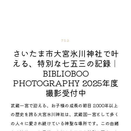
根のついた廊下のような場所があり、雨に濡れずに撮
「探検してみようか」と声をかけると、お子様の表情
まれているので、どこを切り取ってもやさしい光に包
こで今回は、さいたまの地元フォトグラファーとして
影できるスペースが確保されています。 雨だからこそ
がぱっと明るくなる場所。緊張がほぐれて、自然な笑
まれた写真に。季節の空気ごと残せるような場所で
何度も撮影に訪れている私が、川越氷川神社でのお宮
撮れる一枚もあるんですよ。和傘を差したお子様の足
顔がこぼれる瞬間をたくさん残せます。 茅の輪くぐり
す。 家族で過ごすやさしい時間 参道の横には長いベ
参りの基本情報から、混雑を回避するコツ、そして
元、雨に濡れた緑のしっとりとした美しさ。晴れの日
も人気のスポット 季節によっては、茅の輪くぐりも人
ンチもあるので、そこに座ってリラックスした写真も
「映える写真」の撮り方までを徹底解説します。 この
とはまた違った情緒のある写真が残せるので、雨予報
気の撮影ポイント。輪をくぐる動作そのものが愛らし
残せます。お子様をあやしたり、ミルクをあげたりす
記事を読めば、当日の不安が解消され、一生の思い出
753
でも気持ちを切り替えて楽しんでいただけたら嬉しい
く、ご家族で順番にくぐる様子も微笑ましい一枚にな
るのにもちょうど良い場所です。 パパとママと赤ちゃ
に残る素敵なお宮参りになるはずです。ぜひ最後まで
さいたま市大宮氷川神社で叶
です。 七五三当日の流れと知っておきたい基本情報
ります。ご祈祷の後には風船をいただけるので、撮影
んで手を重ね、そっと触れ合う優しい時間。そんな微
お読みください。 なぜ「川越氷川神社」がお宮参りに
える、特別な七五三の記録｜
代々木八幡宮の七五三当日は、「受付→ご祈祷→撮
の締めくくりにもぴったり。風船を手にした嬉しそう
笑ましい瞬間も、逃さずそっと写真に残していきま
選ばれるのか？ 埼玉県内には多くの神社があります
BIBLIOBOO
影」という流れが基本です。受付は社務所で行いま
な表情は、その日の楽しかった気持ちがそのまま写
す。 お社へと続く参道で 参道の奥に小さなお社が見
が、なぜ川越氷川神社がこれほどまでにお宮参りの場
PHOTOGRAPHY 2025年度
す。 初穂料・予約方法・授与品について 代々木八幡
る、とっておきのカットになりますよ。 出張撮影の当
えるこの場所は、神社の静かな空気が感じられる撮影
所として愛されているのでしょうか。フォトグラファ
撮影受付中
宮の七五三ご祈祷は事前予約制です。当日ふらっと立
日の流れ｜ママが安心できる段取り 「当日、ちゃんと
スポットです。石灯籠や階段が奥へと続き、自然と奥
ーの視点からその魅力を2つご紹介します。 家族の絆
ち寄って受けられるタイプではないので、参拝が決ま
動けるかな」「子どもがぐずったらどうしよう」——
行きのある一枚になります。 境内の中を少し歩いた場
を深める「縁結びの神様」 川越氷川神社には、五柱の
武蔵一宮で迎える、お子様の成長の節目 2000年以上
ったら早めに公式サイトから予約を済ませておきまし
そんな不安を少しでも軽くできるよう、当日の流れを
所にあり、落ち着いた雰囲気の中で撮影ができます。
神様が祀られています。これらはご家族の神様であ
の歴史を誇る大宮氷川神社は、武蔵国一宮として多く
ょう。11月の土日祝は混み合うため、希望の日時があ
具体的にお伝えしますね。 事前のヒアリングで「初対
季節の木々や足元の落ち葉も一緒に写り込み、その日
り、夫婦の神様でもあります。そのため、「縁結び」
の人々に愛され続けている神聖な場所です。この由緒
る場合は2ヶ月以上前のご予約がおすすめです。 初穂
面」をなくす 撮影前には、Zoomやメッセージで丁寧
その時の季節の空気ごと残せる場所です。 お参りのあ
のご利益は男女の縁だけでなく、「家族円満」や「夫