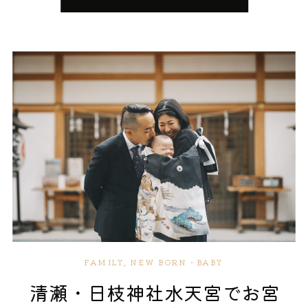
日を写真にも残してほしい」という参拝者への温かな
ても優しい場所です。 朱塗りの社殿、千本鳥居の連な
配慮を感じることがあります。 神様の前で手を合わせ
り、そして落ち着いた空気感。 東伏見稲荷神社は「こ
る小さな背中や、ご家族が静かに頭を下げる姿は、七
こで七五三を迎えたい」と願うご家族に長く愛されて
五三という一日の中でも特別な時間。その瞬間を残せ
きました。 西東京市・武蔵野市・練馬区はもちろん、
ることは、きっと数年後、数十年後にも大きな宝物に
埼玉南西部からもアクセスしやすく、地元で大切な節
なるはずです。 ただし、撮影が可能だからこそ、神様
目を迎えたいご家族にぴったりの神社です。 この場所
への敬意やご祈祷の妨げにならない配慮はとても大切
で、お子様の今この瞬間を、家族みんなで過ごす一日
です。撮影位置やシャッター音への配慮など、神社ご
として残してみませんか。 東伏見稲荷神社の七五三｜
とのルールを守りながら、その場の空気を大切に撮影
知っておきたい基本情報 東伏見稲荷神社で七五三をお
させていただいています。 明治神宮や乃木神社と比べ
考えのご家族に向けて、当日までに知っておきたい情
た代々木八幡宮の魅力 渋谷区周辺で七五三ができる神
報を時系列で整理しました。準備の段階から「これで
社といえば、明治神宮や乃木神社などが有名です。 そ
大丈夫」と思っていただけるよう、ママパパ目線でま
れぞれに格式と魅力がありますが、代々木八幡宮が特
とめていました。 ご祈祷の予約方法と受付時間 東伏
FAMILY
,
NEW BORN・BABY
に向いているのは「混雑を避けたい」「自然の中でゆ
見稲荷神社の七五三ご祈祷は、基本的に予約不要で当
清瀬・日枝神社水天宮でお宮
ったり撮影したい」「ご祈祷中の写真も残したい」と
日受付が可能ですが、混雑する時期は事前にお電話で