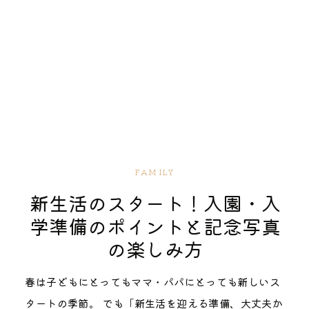
のも用意しておくとよいでしょう。 さいたま市でお宮
う。 実は環境の変化における子どもの不安は親よりも
影 お宮参りの写真を撮っていただきました！事前に丁
ットです。ただし、通路ですので他の参拝客の邪魔に
るよう、最後まで責任を持ってサポートいたします。
参りでのよくある質問 これまで出張カメラマンとし
大きいと言われています。本記事では、春からの環境
寧にヒアリングいただき、当日もちょっと緊張気味の
ならないよう配慮しましょう。 3. 鯛みくじ（一年安
「価格の安さ」よりも「一生の思い出の価値」を重視
て、お宮参りのご家族に付き添った際に事前に受けた
の変化に備えるためのポイントと不安を乗り越えるた
家族の緊張をほぐしてくれるような雰囲気作りをして
鯛） 川越氷川神社名物の「鯛みくじ」。赤やピンクの
される理由 最近、格安の七五三撮影サービスも多く見
質問を2つ紹介します。 よくある質問産着を誰が着る
めの具体的な対策についてご紹介します。 新生活を迎
くださったおかげで、すごく自然な笑顔の写真がたく
可愛らしい鯛のおみくじは、赤ちゃんと相性抜群で
かけるようになりました。しかし、お子様の大切な成
かでもめたくないんですが、どのようにしたらいいで
える「ドキドキ」と「不安」って？ 春になると、新し
さんで、とても良い思い出になりました！当日は少し
す。 撮影のコツ：釣った鯛のおみくじを、抱っこした
長の記録に関して、私たちが大切にしたいのは「価格
すか？ お任せください！ 産着を誰が着てお宮参りに
い生活が始まります。入園・入学を控えた親子にとっ
曇り空でしたが、柔らかい色合いの写真に仕上げてい
赤ちゃんの近くにそっと添えて撮ってみてください。
の安さ」ではなく「一生の思い出の価値」です。 七五
行くのかは、悩むポイントの１つですよね。お宮参り
ては、期待が膨らむ反面、不安もつきものです。初め
ただきとてもお気に入りです。ありがとうございまし
小さな手と鯛の組み合わせは、思わず「可愛い！」と
三の写真は、お子様が大人になってからも、そしてそ
の時には、祖父母も同行されるケースもとても多いで
ての環境や新しい人間関係にどう適応できるか、親子
た！ □□市 □□ファミリー 2023年12月撮影 […]
声を上げてしまうほど。記念に持ち帰って、お食い初
の子どもたちにも受け継がれていく家族の宝物です。
す。（義）祖母に気を使ったり、昔はこうだったから
ともに気になるところでしょう。 親が感じる「子ども
FAMILY
めの時に一緒に飾るのも素敵ですよ。 お宮参り当日の
撮り直しのきかない一度きりの機会だからこそ、経験
と祖母が率先して産着を着て祈祷を受けたり、記念写
に関する不安」とは？ 入園・入学を前に、親はさまざ
新生活のスタート！入園・入
流れ（モデルコース） 初めてのお宮参り、当日のシミ
豊富なBibloBooに任せていただきたいと考えていま
真を撮影するケースも珍しくありません。そうなって
まな不安を抱えがちです。子どもがちゃんと馴染める
学準備のポイントと記念写真
ュレーションをしておきましょう。 スマホで撮る？プ
す。 事前打ち合わせから撮影、納品まで、すべての工
しまうとなかなかママから意見を言うのは難しいです
か、集団生活に適応できるか、先生や新しい友達と仲
の楽しみ方
ロに頼む？出張撮影のメリット 最近はスマートフォン
程でお客様に寄り添い、心から満足していただける品
よね でも安心して下さい。当日写真撮影で同行する場
良くできるかなど、心配は尽きません。 これらは「親
のカメラも高性能になりましたが、それでもお宮参り
質とサービスを提供することをお約束いたします。 さ
合は、ママがどのようにしたいのか、打ち合わせの際
心」からくる自然な不安。過度に心配しすぎなくても
春は子どもにとってもママ・パパにとっても新しいス
でプロのフォトグラファー（出張撮影）を依頼する方
いたま市大宮氷川神社2025年混雑予想情報 氷川神社
から気持ちを確認しながら一緒に作戦を練らせていた
良いのもであることがほとんどです。 子どもが感じる
タートの季節。 でも「新生活を迎える準備、大丈夫か