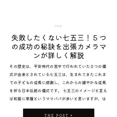
新しい環境の話を少しずつ取り入れてみましょう。 新
ーサルを行うことは子供にはとても大切なことです。
せて参拝日を設定することをお勧めします。 さいたま
まる貴重な時間ということもあり、そのままお食い初
生活での不安解消のカギは「事前準備」！ 新しい環境
平日の場合はお仕事があると思うので、土日などお休
市大宮氷川神社基本情報 大宮氷川神社HPはこちらか
めの儀式へとつなげることもできます。 お宮参りとお
に慣れるために加えて、入園・入学前の準備を少しず
みの日に少しずつ練習する形でも構いません。決まっ
ら 所在地：〒330-0803 埼玉県さいたま市大宮区高
食い初めをまとめてに行うことで、家族全員で集まる
つ進めることで、親子ともに気持ちが楽になります。
た時間に起きて、朝ごはんを食べ、服を着替える習慣
753
鼻町1-407 祈祷時間：９：００～１６：００（３０分
のは1回で済み、スムーズに両方の儀式を行うことがで
通園・通学ルートを一緒に歩いたり、制服やバッグな
を少しずつ整えると良いですね。 ２．通園・通学路を
失敗したくない七五三！５つ
おき） 混雑時は随時 祈祷受付：８：４５～１５：４
きます。 お宮参りとお食い初めを合わせて行うご家庭
どの持ち物を一緒に準備したりすることで、新しい生
一緒に確認する 保育園のバックや相談して決めたラン
の成功の秘訣を出張カメラマ
５（祈祷の１５分前まで） 予約：祈祷の事前予約はで
の場合、お食い初めの方に合わせて生後100日頃（生
活を具体的にイメージしやすくなりますよ。 少しずつ
ドセルが手元に届いたら実際に背負ってみて、通園・
ンが詳しく解説
きない。千歳飴は9月1日からなくなり次第終了。 初穂
後2〜4ヶ月頃）にお宮参りを行うご家庭が多いです。
朝のリズムを整えて「新生活モード」へ 新しい生活に
通学路を一緒に歩いてみるのもおすすめです。 学校ま
料：5,000円から（1万円、3万円納めた方は、授与品
お宮参りやお食い初めの時期にこだわらずに夏の暑い
スムーズに移行するためには、生活リズムを整えるこ
での道を歩きながら 「ほら見て、そこにお店の看板が
その歴史は、平安時代の宮中で行われていた３つの儀
が異なる） 駐車場：あり 神社の駐車場は、第1～第3
日や寒い冬の時期を避けて行えば、赤ちゃんの体調が
とが大切です。 早寝早起きの習慣を入園・入学前から
あるね！」 「ここは車が急に出てくるから気をつける
式が由来とされている七五三は、生まれてきたこれま
と西駐車場の4か所用意されています。混雑時には広
落ち着いていたりグズりも少ないです。 産後のママの
始め、朝の支度を時間通りに進める練習をしておく
場所だよ」 と目印や気をつける場所など一緒にお話を
での子どもの成長に感謝し、これからの健やかな成長
い西駐車場がおすすめ！ 周辺には有料駐車場もいくつ
体の負担も軽減されているので、ママも穏やかな気持
と、新生活が始まってからも慌てずに対応できます。
して歩いたり、保育園や学校までの歩く時間を測った
を祈る日本伝統の儀式です。 七五三のイメージと言え
かあるので、混雑が予想される11月の七五三シーズン
ちで参加できます♪ さいたま市のお宮参り|大宮氷川
親のポジティブな姿勢が子どもに安心感を与える 朝は
りすると子どももイメージしやすくなりますよ！ 頭で
ば和服に草履というママパパが多いと思いますが、は
に参拝を計画している方は、事前に駐車場情報はチェ
神社が選ばれる理由 大宮氷川神社は、さいたま市の中
時間がなくバタバタしてしまうため余裕がなくなって
理解してから行動に移るタイプの子には、一緒に地図
じめて七五三を迎える3歳の頃には、和服での長距離
ックしておきましょう。 七五三当日の出張撮影の様子
心に位置し、2400年以上の歴史を誇る由緒正しい神
しまうものです。なかなか起きない子どもに苛立ち、
を作ってルートを確認するのも、親子で楽しみながら
の移動や足袋、草履を履いて長時間歩くのは、小さい
THE POST »