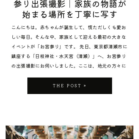
参り出張撮影｜家族の物語が
いうご家族です。 明治神宮からも徒歩圏内という立地
確認しておくと安心です。受付時間は午前9時頃から
始まる場所を丁寧に写す
でありながら、参道の階段を一段ずつのぼっていく道
午後4時頃までが目安。10月後半から11月の土日祝日
のりには緑が豊かに茂り、都心とは思えない静けさが
は特に混み合いますので、ゆったり撮影もしたいとい
こんにちは。赤ちゃんが誕生して、慌ただしくも愛お
流れています。 境内社として「代々木出世稲荷神社」
う方は、平日や大安以外の日をあえて選ぶのもおすす
しい毎日。そんな中、家族として迎える最初の大きな
が併設されており、奉納の朱色の幟（のぼり）が連な
めです。 「当日どれくらい待つか分からない」という
イベントが「お宮参り」です。 先日、東京都清瀬市に
る独特の景観も、撮影スポットとして人気です。 代々
不安があれば、前日に電話で混雑状況を伺っておく
鎮座する「日枝神社・水天宮（清瀬）」へ、お宮参り
木八幡宮ならではの撮影スポット 代々木八幡宮の境内
と、お子様の体力に合わせたスケジュールが立てやす
の出張撮影にお伺いしました。ここは、地元の方々に
には、「ここで一枚残したい」と思える場所がいくつ
くなります。 初穂料・授与品・所要時間の目安 のし
「清瀬の氏神様」として長く親しまれているだけでな
もあります。それぞれの場所が持つ空気感を活かし
袋の準備が間に合わなくても、当日受付で対応してい
く、安産祈願でも非常に有名な場所です。 今回は、こ
THE POST »
て、ご家族らしい一枚を残していきましょう。 入り口
ただけますので、慣れていなくても心配はいりませ
の歴史ある杜（もり）での撮影レポートとともに、こ
の鳥居から本殿までの緑あふれる参道 鳥居をくぐる
ん。 アクセス・駐車場のご案内 東伏見稲荷神社へ
れからお宮参りを迎えられるご家族へ向けて、日枝神
と、本殿へ向かう長い階段と参道が続きます。両脇に
は、西武新宿線「東伏見駅」北口から徒歩約7分。駅
社・水天宮での撮影の魅力やポイントを詳しくお届け
は緑が豊かに茂っていて、木漏れ日の差し込む時間帯
から続く道は分かりやすく、お着物を着たお子様連れ
します。 清瀬・日枝神社水天宮が「お宮参り」に選ば
はやわらかい光が境内全体を包みます。 お着物姿のお
でも歩きやすい距離です。 お車でお越しの場合、神社
れる理由 清瀬市のみならず、近隣の東久留米市、新座